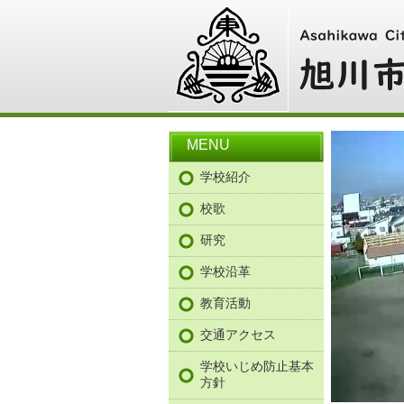
MENU
学校紹介
校歌
研究
学校沿革
教育活動
交通アクセス
学校いじめ防止基本
方針