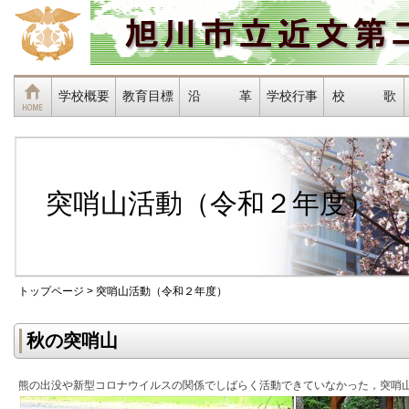
学校概要
教育目標
沿 革
学校行事
校 歌
突哨山活動（令和２年度）
トップページ
> 突哨山活動（令和２年度）
秋の突哨山
熊の出没や新型コロナウイルスの関係でしばらく活動できていなかった，突哨