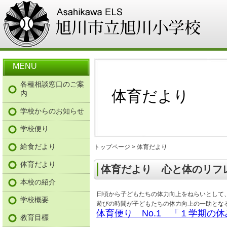
MENU
各種相談窓口のご案
体育だより
内
学校からのお知らせ
学校便り
給食だより
トップページ
> 体育だより
体育だより
体育だより 心と体のリフ
本校の紹介
日頃から子どもたちの体力向上をねらいとして
学校概要
遊びの時間が子どもたちの体力向上の一助とな
体育便り No.1 「１学期の休
教育目標