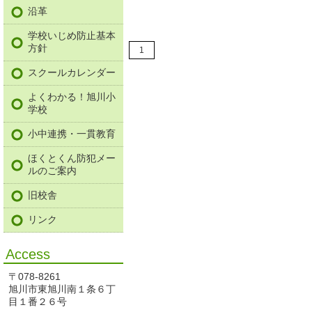
沿革
学校いじめ防止基本
方針
1
スクールカレンダー
よくわかる！旭川小
学校
小中連携・一貫教育
ほくとくん防犯メー
ルのご案内
旧校舎
リンク
Access
〒078-8261
旭川市東旭川南１条６丁
目１番２６号