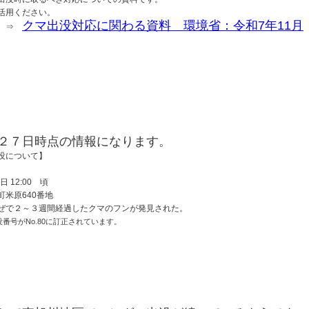
てご活用ください。
クマ出没対応に関わる資料 環境省：令和7年11月
ら ⇒
２７日時点の情報になります。
没について】
日 12:00 頃
町米原640番地
ぜで２～３週間経過したクマのフンが発見された。
番号がNo.80に訂正されています。