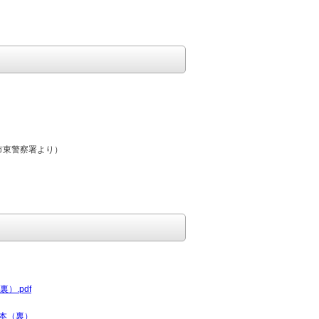
東警察署より）
）.pdf
本（裏）