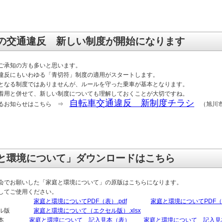
の交通違反 新しい制度が開始になります
ご承知の方も多いと思います。
違反にもいわゆる「青切符」制度の適用がスタートします。
となる制度ではありませんが、ルールを守った乗車が基本となります。
着用と併せて、新しい制度についても理解しておくことが大切ですね。
自転車交通違反 新制度チラシ
するお知らせはこちら ⇒
（旭川市
と環境について」ダウンロードはこちら
会でお願いした「家庭と環境について」の原版はこちらになります。
してご使用ください。
F版
家庭と環境についてPDF（表）.pdf
家庭と環境についてPDF（裏
セル版
家庭と環境について（エクセル版）.xlsx
見本
家庭と環境について 記入見本（表）
家庭と環境について 記入見