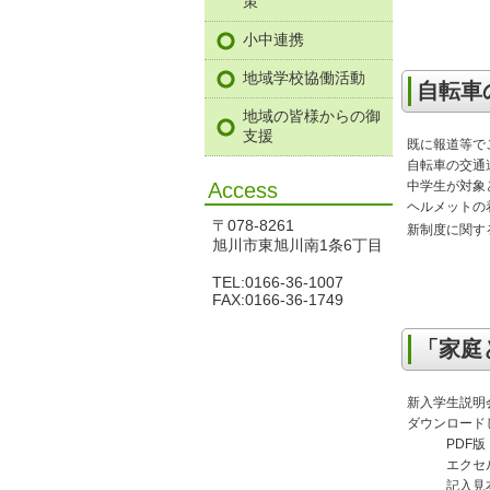
策
小中連携
地域学校協働活動
自転車
地域の皆様からの御
支援
既に報道等で
自転車の交通
Access
中学生が対象
ヘルメットの
〒078-8261
新制度に関
旭川市東旭川南1条6丁目
TEL:0166-36-1007
FAX:0166-36-1749
「家庭
新入学生説明
ダウンロード
PD
エク
記入