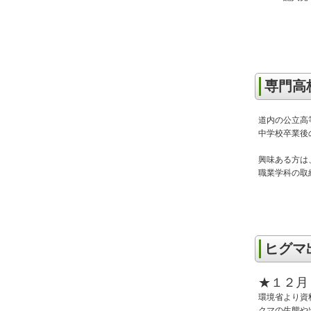
専門高
道内の公立高
中学校卒業後
興味ある方
職業学科の取
ヒグマ
★１２月
環境省より資
クマの生態や