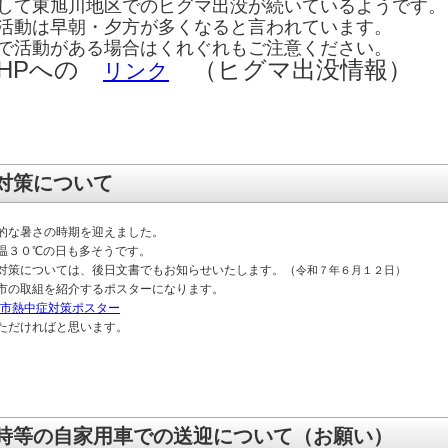
して東旭川地区でのヒグマ出没が続いているようです。
活動は早朝・夕方が多くなると言われています。
で活動がある場合はくれぐれもご注意ください。
市HPへの
（ヒグマ出没情報）
リンク
対策について
的な暑さの時期を迎えました。
温３０℃の日も多そうです。
対策については、後日文書でもお知らせいたします。（
令和７年６月１２日）
市の取組を紹介するポスターになります。
旭川市熱中症対策ポスター
ただければと思います。
時等の自家用車での送迎について（お願い）