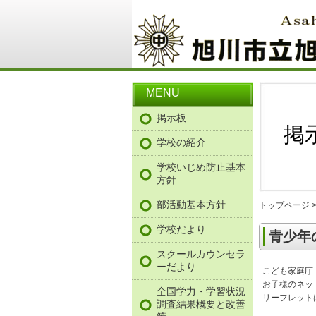
MENU
掲示板
掲
学校の紹介
学校いじめ防止基本
方針
部活動基本方針
トップページ
学校だより
青少年
スクールカウンセラ
ーだより
こども家庭庁
お子様のネッ
全国学力・学習状況
リーフレッ
調査結果概要と改善