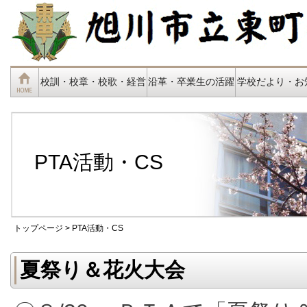
校訓・校章・校歌・経営
沿革・卒業生の活躍
学校だより・お
PTA活動・CS
トップページ
> PTA活動・CS
夏祭り＆花火大会