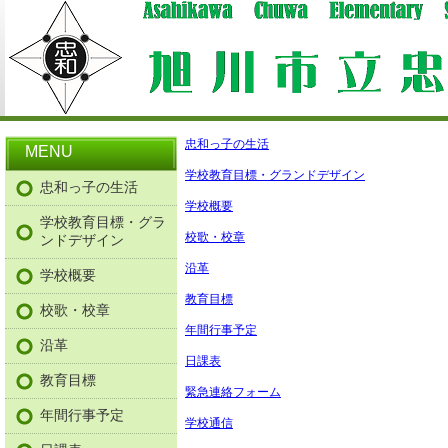
忠和っ子の生活
MENU
学校教育目標・グランドデザイン
忠和っ子の生活
学校概要
学校教育目標・グラ
校歌・校章
ンドデザイン
沿革
学校概要
教育目標
校歌・校章
年間行事予定
沿革
日課表
教育目標
緊急連絡フォーム
年間行事予定
学校通信