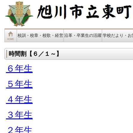
校訓・校章・校歌・経営
沿革・卒業生の活躍
学校だより・お
時間割【６／１～】
６年生
５年生
４年生
３年生
２年生