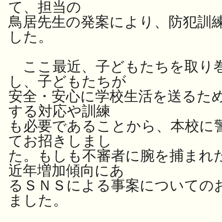
て、担当の
鳥居先生の発案により、防犯訓
した。
ここ最近、子どもたちを取り
し、子どもたちが
安全・安心に学校生活を送るた
する対応や訓練
も必要であることから、本校に
てお招きしまし
た。も
しも不審者に腕を捕まれた
近年増加傾向にあ
るＳＮ
Ｓによる事案についての
ました。