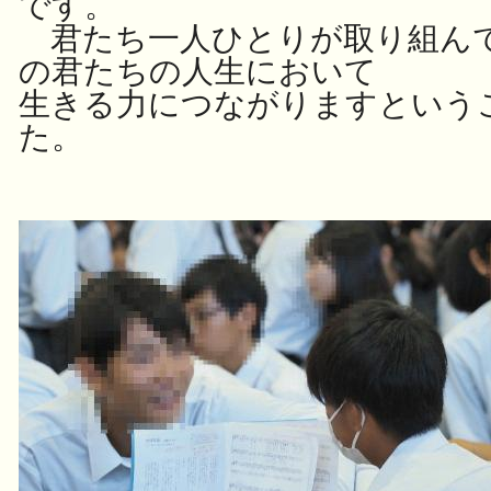
です。
君たち一人ひとりが取り組ん
の君たちの人生において
生きる力に
つながりますという
た。