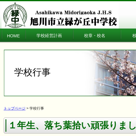
学校経営計画
校章・校名
HOME
学校行事
トップページ
> 学校行事
１年生、落ち葉拾い頑張りま