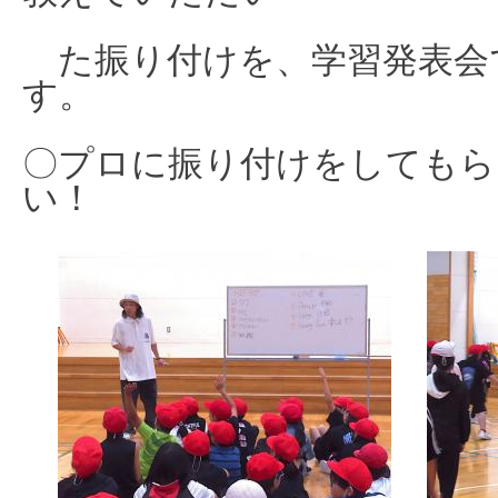
た
振
り付けを、学習発表会
す。
〇プロに振り付けをしてもら
い！