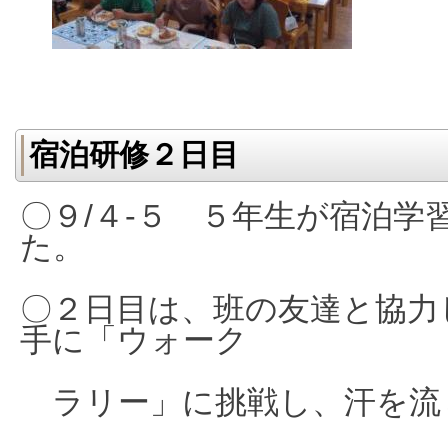
宿泊研修２日目
〇９/４-５ ５年生が宿泊学
た。
〇２日目は、班の友達と協力
手に
「ウォーク
ラリー」に挑戦し、汗を流