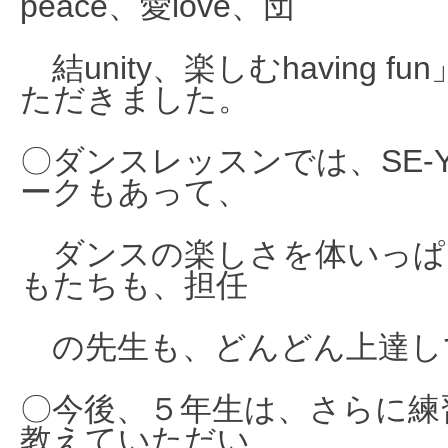
peace、愛love、
団
結unity、楽
しむhaving fun
ただき
ま
した。
〇ダンス
レッスンでは、
SE
ークもあって、
ダンス
の楽しさを体いっぱ
もたちも、担任
の先生
も、どんど
ん上達し
〇今後、５年生は、さらに練
教えていただい