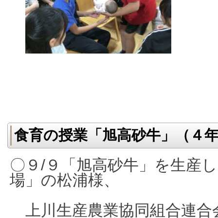
食育の授業「旭高砂牛」（４
〇９/９「旭高砂牛」を生産
場」の松浦様、
上川生
産農業協同組合連合