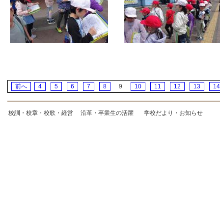
前へ
4
5
6
7
8
9
10
11
12
13
14
校訓・校章・校歌・経営
沿革・卒業生の活躍
学校だより・お知らせ