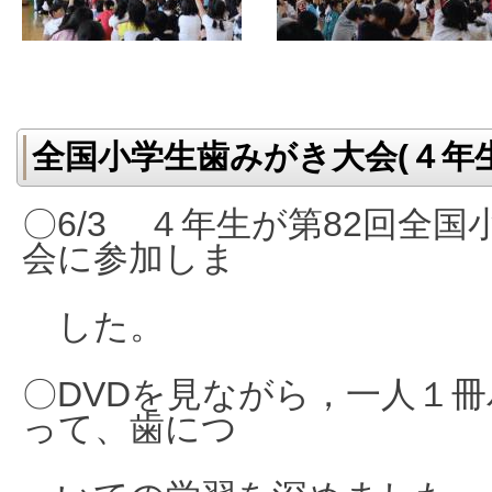
全国小学生歯みがき大会(４年
〇6/3 ４年生が第82回全
会に参加しま
した。
〇DVDを見ながら，一人１
って、歯につ