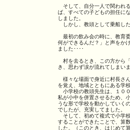
そして、自分一人で関われる
ば、すべての子どもの担任に
しました。
しかし、教頭として乗船した
最初の飲み会の時に、教育委
何ができるんだ？」と声をか
ました････
村を去るとき、この方から「
き、思わず涙が流れてしまい
様々な場面で身近に村長さん
を覚え、地域とともにある学
小学校の教頭先生は、１００
私が小中を併置させるため、
うな形で学校を動かしていく
でしたが、充実してました。
そして、初めて複式で小学校
することができたことで、算
した。（このとき、はじめて