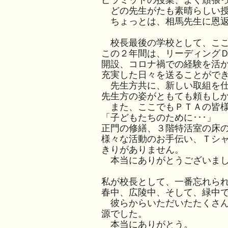
ピラミッドの授業、よく頑張
どの先生がたも素晴らしい授
ちょっとは、相馬先生に恩返
校長最後の学校として、ここ
この２年間は、リーディング
開設、コロナ禍での経験を活
充実した日々を送ることがで
先生方共に、新しい取組を仕
先生方の姿がともても頼もし
また、ここでもＰＴＡの皆様
「子どもたちのために･･･」
正門の修繕、３階特活室の床
様々な活動のお手伝い、Ｔシ
きりがありません。
本当にありがとうございま
私が校長として、一番忘れら
春中、広陵中、そして、緑中
彼らからいただいたたくさん
源でした。
本当にありがとう。