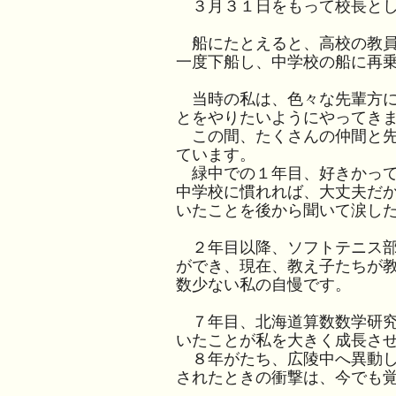
３月３１日をもって校長と
船にたとえると、高校の教員
一度下船し、中学校の船に再
当時の私は、色々な先輩方に
とをやりたいようにやってきま
この間、たくさんの仲間と先
ています。
緑中での１年目、好きかって
中学校に慣れれば、大丈夫だ
いたことを後から聞いて涙し
２年目以降、ソフトテニス部
ができ、現在、教え子たちが
数少ない私の自慢です。
７年目、北海道算数数学研究
いたことが私を大きく成長さ
８年がたち、広陵中へ異動し
されたときの衝撃は、今でも覚