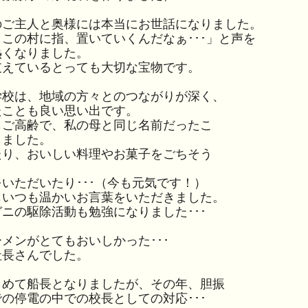
ご主人と奥様には本当にお世話になりました。
この村に指、置いていくんだなぁ･･･」と声を
熱くなりました。
えているとっても大切な宝物です。
校は、地域の方々とのつながりが深く、
たことも良い思い出です。
ご高齢で、私の母と同じ名前だったこ
りました。
り、おいしい料理やお菓子をごちそう
ただいたり･･･（今も元気です！）
いつも温かいお言葉をいただきました。
ニの駆除活動も勉強になりました･･･
･
ンがとてもおいしかった･･･
社長さんでした。
めて船長となりましたが、その年、胆振
の停電の中での校長としての対応･･･