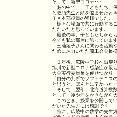
そして、新型コロナ･･･
あの中で、「子どもたち、保
と教頭先生と頭を悩ませたと
ＴＡ本部役員の皆様でした。
様々な場面で共に行動するこ
ただいたと思っています。
最後の年、子どもたちからも
今でも私の部屋に飾っていま
三浦綾子さんに関わる活動や
ために尽力いただ商工会会長
３年後、広陵中学校へ出戻り
旭川で新型コロナ感染症が最
大会実行委員長を仰せつかり
「自分の判断でソフトテニスの
と思うと、ほんとに辛かった･･
そして、翌年、北海道算数数
として、冷や汗をかきながら
このとき、授業を公開してい
だいた先生方には感謝です。
特に、広陵中の数学の先生方