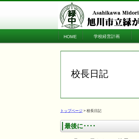
学校経営計画
HOME
校長日記
トップページ
> 校長日記
最後に････