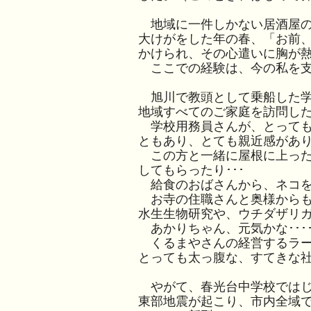
地域に一件しかない居酒屋の
大けがをした年の春、「お前、
かけられ、その心遣いに胸が
ここでの経験は、今の私を支
旭川で教頭として乗船した学
地域すべてのご家庭を訪問し
学校用務員さんが、とっても
ともあり、とても親近感があ
この方と一緒に屋根に上った
してもらったり･･･
給食のおばさんから、ネコをい
お寺の住職さんと奥様からも
水生生物研究や、ウチダザリガ
あかりちゃん、元気かな･･･
くるまやさんの経営するラーメ
とっても太っ腹な、すてきな
やがて、春光台中学校ではじ
東部地震が起こり、市内全域で