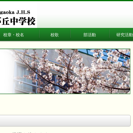
校章・校名
校歌
部活動
研究活動