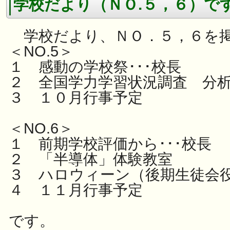
学校だより（ＮＯ.５，６）で
学校だより、ＮＯ．５，６を
＜NO.5＞
１ 感動の学校祭･･･校長
２ 全国学力学習状況調査 分
３ １０月行事予定
＜NO.6＞
１ 前期学校評価から･･･校長
２ 「半導体」体験教室
３ ハロウィーン（後期生徒会
４ １１月行事予定
です。