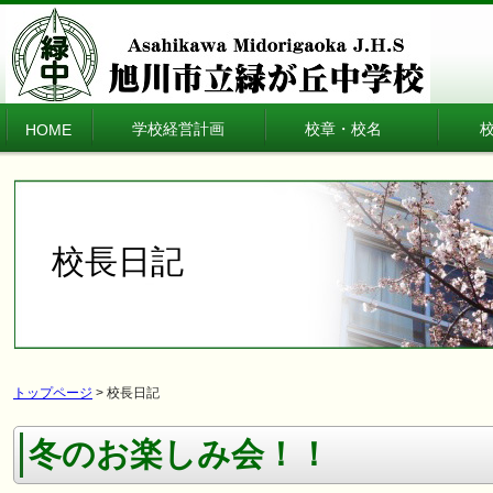
学校経営計画
校章・校名
HOME
校長日記
トップページ
> 校長日記
冬のお楽しみ会！！